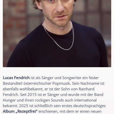
Lucas Fendrich
ist als Sänger und Songwriter ein fester
Bestandteil österreichischer Popmusik. Sein Nachname ist
ebenfalls wohlbekannt, er ist der Sohn von Rainhard
Fendrich. Seit 2015 ist er Sänger und wurde mit der Band
Hunger und ihren rockigen Sounds auch international
bekannt. 2025 ist schließlich sein erstes deutschsprachiges
Album „Rezeptfrei“
erschienen, mit dem er einen neuen